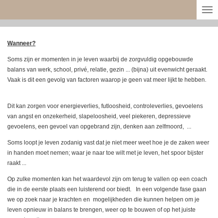
Ga
direct
naar
de
Wanneer?
hoofdinhoud
Soms zijn er momenten in je leven waarbij de zorgvuldig opgebouwde
balans van werk, school, privé, relatie, gezin ... (bijna) uit evenwicht geraakt.
Vaak is dit een gevolg van factoren waarop je geen vat meer lijkt te hebben.
Dit kan zorgen voor energieverlies, futloosheid, controleverlies, gevoelens
van angst en onzekerheid, slapeloosheid, veel piekeren, depressieve
gevoelens, een gevoel van opgebrand zijn, denken aan zelfmoord, ...
Soms loopt je leven zodanig vast dat je niet meer weet hoe je de zaken weer
in handen moet nemen; waar je naar toe wilt met je leven, het spoor bijster
raakt ...
Op zulke momenten kan het waardevol zijn om terug te vallen op een coach
die in de eerste plaats een luisterend oor biedt. In een volgende fase gaan
we op zoek naar je krachten en mogelijkheden die kunnen helpen om je
leven opnieuw in balans te brengen, weer op te bouwen of op het juiste